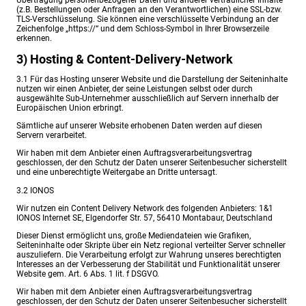
Übertragung personenbezogener Daten und anderer vertraulicher Inhalte
(z.B. Bestellungen oder Anfragen an den Verantwortlichen) eine SSL-bzw.
TLS-Verschlüsselung. Sie können eine verschlüsselte Verbindung an der
Zeichenfolge „https://“ und dem Schloss-Symbol in Ihrer Browserzeile
erkennen.
3) Hosting & Content-Delivery-Network
3.1 Für das Hosting unserer Website und die Darstellung der Seiteninhalte
nutzen wir einen Anbieter, der seine Leistungen selbst oder durch
ausgewählte Sub-Unternehmer ausschließlich auf Servern innerhalb der
Europäischen Union erbringt.
Sämtliche auf unserer Website erhobenen Daten werden auf diesen
Servern verarbeitet.
Wir haben mit dem Anbieter einen Auftragsverarbeitungsvertrag
geschlossen, der den Schutz der Daten unserer Seitenbesucher sicherstellt
und eine unberechtigte Weitergabe an Dritte untersagt.
3.2 IONOS
Wir nutzen ein Content Delivery Network des folgenden Anbieters: 1&1
IONOS Internet SE, Elgendorfer Str. 57, 56410 Montabaur, Deutschland
Dieser Dienst ermöglicht uns, große Mediendateien wie Grafiken,
Seiteninhalte oder Skripte über ein Netz regional verteilter Server schneller
auszuliefern. Die Verarbeitung erfolgt zur Wahrung unseres berechtigten
Interesses an der Verbesserung der Stabilität und Funktionalität unserer
Website gem. Art. 6 Abs. 1 lit. f DSGVO.
Wir haben mit dem Anbieter einen Auftragsverarbeitungsvertrag
geschlossen, der den Schutz der Daten unserer Seitenbesucher sicherstellt