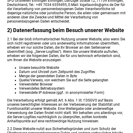
SPD Ortsverein Ehningen Ehningen,
Danziger Straße 12
, 71139 Ehningen,
Deutschland, Tel.: +49 7034 6559495, E-Mail: kigataundo@gmx.de Der für
die Verarbeitung von personenbezogenen Daten Verantwortliche ist
diejenige natürliche oder juristische Person, die allein oder gemeinsam mit
anderen über die Zwecke und Mittel der Verarbeitung von
personenbezogenen Daten entscheidet.
2) Datenerfassung beim Besuch unserer Website
2.1 Bei der bloß informatorischen Nutzung unserer Website, also wenn Sie
sich nicht registrieren oder uns anderweitig Informationen übermitteln,
erheben wir nur solche Daten, die Ihr Browser an den Seitenserver
übermittelt (sog. „Server-Logfiles“). Wenn Sie unsere Website aufrufen,
erheben wir die folgenden Daten, die für uns technisch erforderlich sind,
um Ihnen die Website anzuzeigen:
Unsere besuchte Website
Datum und Uhrzeit zum Zeitpunkt des Zugriffes
Menge der gesendeten Daten in Byte
Quelle/Verweis, von welchem Sie auf die Seite gelangten
Verwendeter Browser
Verwendetes Betriebssystem
Verwendete IP-Adresse (ggf.: in anonymisierter Form)
Die Verarbeitung erfolgt gemäß Art. 6 Abs. 1 lit. f DSGVO auf Basis
unseres berechtigten Interesses an der Verbesserung der Stabilität und
Funktionalität unserer Website. Eine Weitergabe oder anderweitige
Verwendung der Daten findet nicht statt. Wir behalten uns allerdings vor,
die Server-Logfiles nachträglich zu überprüfen, sollten konkrete
Anhaltspunkte auf eine rechtswidrige Nutzung hinweisen.
2.2 Diese Website nutzt aus Sicherheitsgründen und zum Schutz der